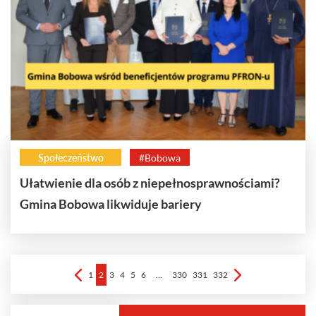
Społeczeństwo
#Bobowa
Ułatwienie dla osób z niepełnosprawnościami?
Gmina Bobowa likwiduje bariery
1
2
3
4
5
6
…
330
331
332