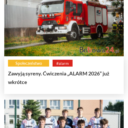
Społeczeństwo
#alarm
Zawyją syreny. Ćwiczenia „ALARM 2026” już
wkrótce