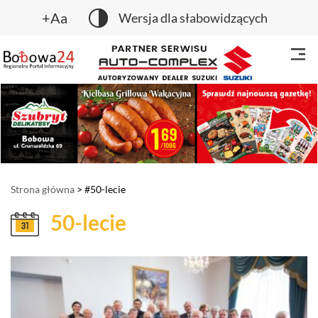
+Aa
Wersja dla słabowidzących
Strona główna
> #50-lecie
50-lecie