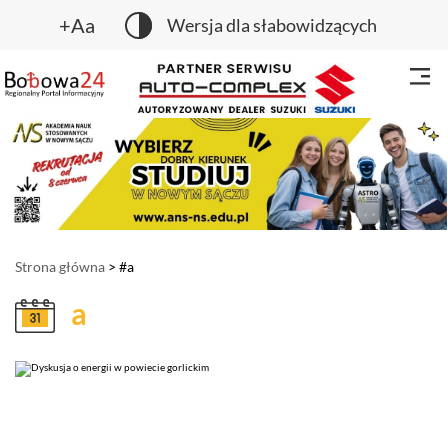
+Aa
Wersja dla słabowidzących
Strona główna
> #a
a