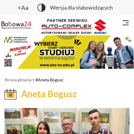
+Aa
Wersja dla słabowidzących
Strona główna
> #Aneta Bogusz
Aneta Bogusz