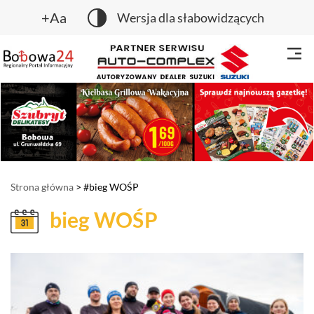
+Aa
Wersja dla słabowidzących
Strona główna
> #bieg WOŚP
bieg WOŚP