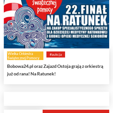
Wielka Orkiestra
#aukcja
Świątecznej Pomocy
Bobowa24.pl oraz Zajazd Ostoja grają z orkiestrą
już od rana! Na Ratunek!