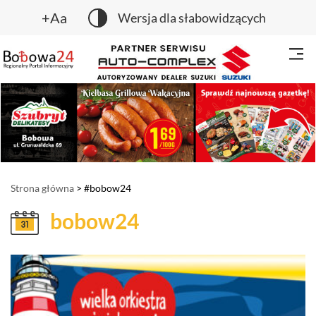
+Aa
Wersja dla słabowidzących
Strona główna
> #bobow24
bobow24