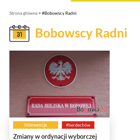
Strona główna
> #Bobowscy Radni
Bobowscy Radni
Interwencje
#berdechów
Zmiany w ordynacji wyborczej