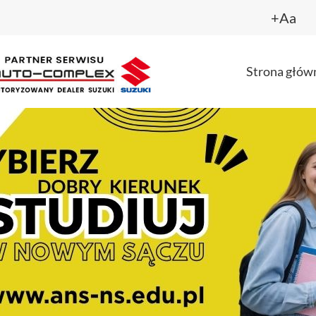
+Aa
Strona głów