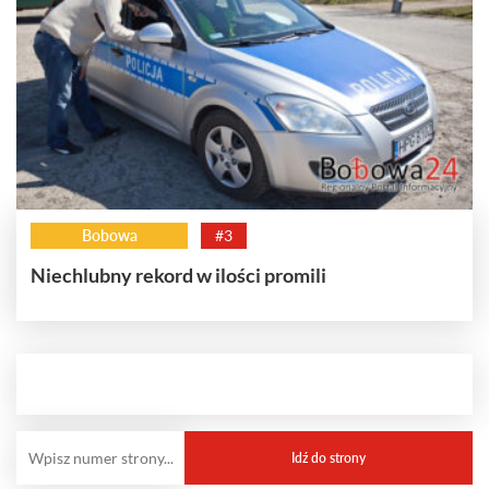
Bobowa
#3
Niechlubny rekord w ilości promili