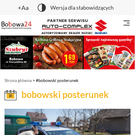
+Aa
Wersja dla słabowidzących
Strona główna
> #bobowski posterunek
bobowski posterunek