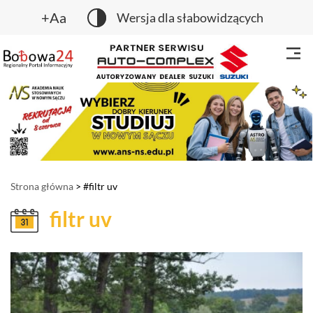
+Aa
Wersja dla słabowidzących
Strona główna
> #filtr uv
filtr uv