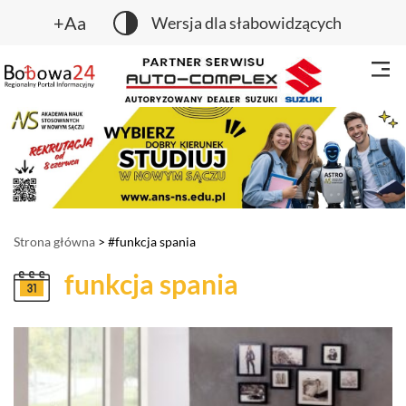
+Aa
Wersja dla słabowidzących
Strona główna
> #funkcja spania
funkcja spania