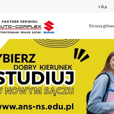
+Aa
Strona głów