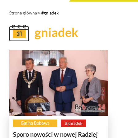
Strona główna
> #gniadek
gniadek
Gmina Bobowa
#gniadek
Sporo nowości w nowej Radziej