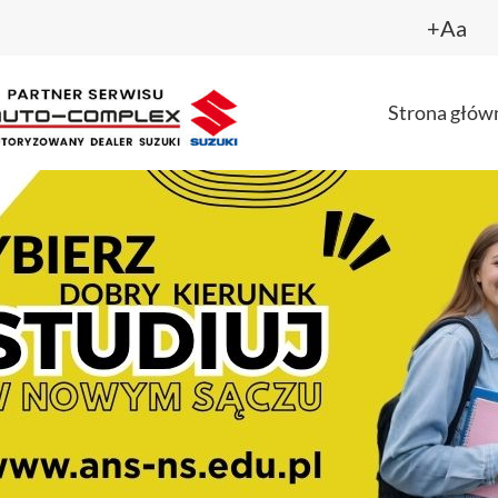
+Aa
Strona głów