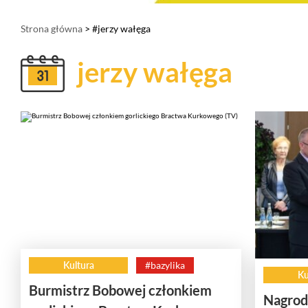
Strona główna
> #jerzy wałęga
jerzy wałęga
Kultura
#bazylika
Ku
Burmistrz Bobowej członkiem
Nagrod