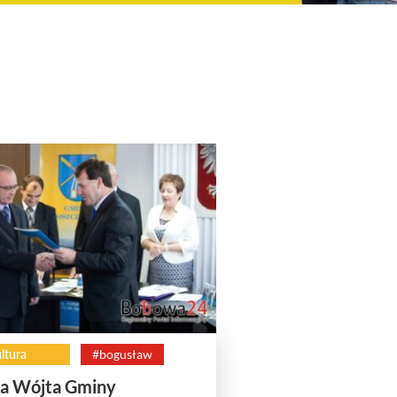
ltura
#bogusław
a Wójta Gminy