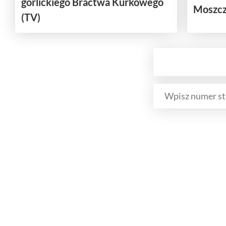
gorlickiego Bractwa Kurkowego
Moszcze
(TV)