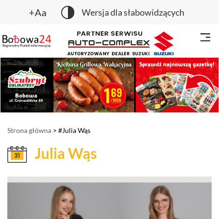
+Aa
Wersja dla słabowidzących
Strona główna
> #Julia Wąs
Julia Wąs