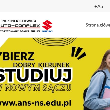
+Aa
Strona głów