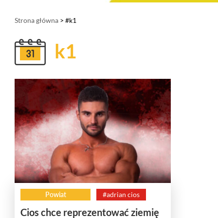
Strona główna
> #k1
k1
Powiat
#adrian cios
Cios chce reprezentować ziemię