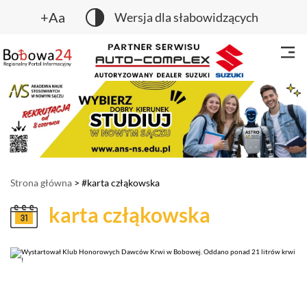
+Aa
Wersja dla słabowidzących
Strona główna
> #karta człąkowska
karta człąkowska