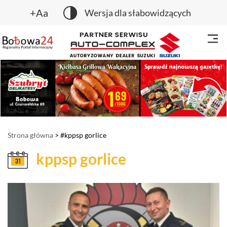
+Aa
Wersja dla słabowidzących
Strona główna
> #kppsp gorlice
kppsp gorlice