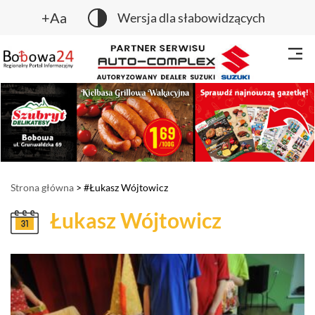
+Aa
Wersja dla słabowidzących
Strona główna
> #Łukasz Wójtowicz
Łukasz Wójtowicz