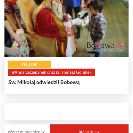
rss_send
#Anna Szczepanek oraz ks. Tomasz Gołąbek
Św. Mikołaj odwiedził Bobową