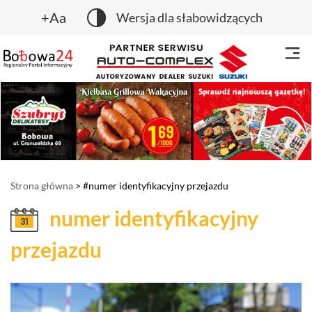
+Aa
Wersja dla słabowidzących
Strona główna
> #numer identyfikacyjny przejazdu
numer identyfikacyjny
przejazdu