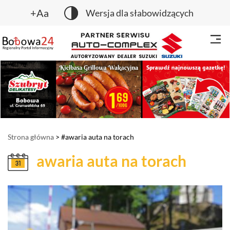
+Aa
Wersja dla słabowidzących
Strona główna
> #awaria auta na torach
awaria auta na torach