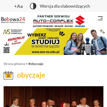
+Aa
Wersja dla słabowidzących
Strona główna
> #obyczaje
obyczaje