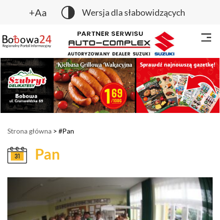
+Aa
Wersja dla słabowidzących
Strona główna
> #Pan
Pan