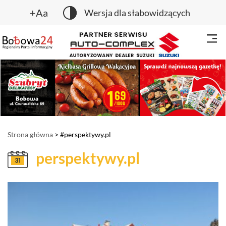
+Aa
Wersja dla słabowidzących
Strona główna
> #perspektywy.pl
perspektywy.pl