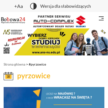
+Aa
Wersja dla słabowidzących
Strona główna
> #pyrzowice
pyrzowice