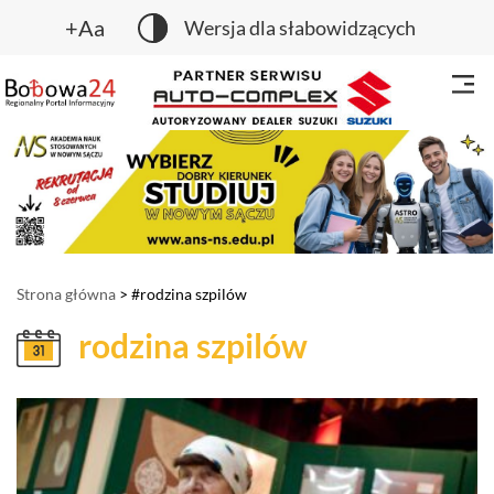
+Aa
Wersja dla słabowidzących
Strona główna
> #rodzina szpilów
rodzina szpilów