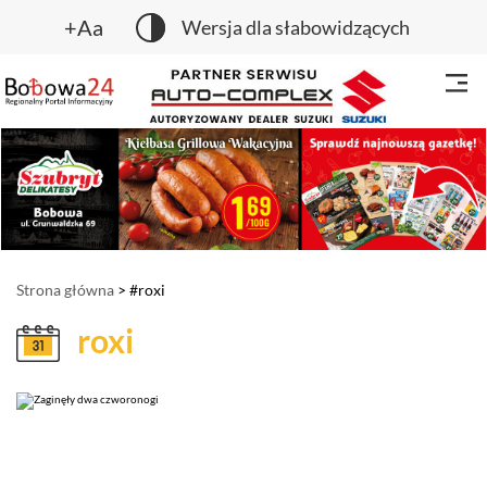
+Aa
Wersja dla słabowidzących
Strona główna
> #roxi
roxi