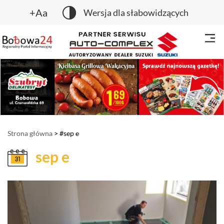
+Aa
Wersja dla słabowidzących
Strona główna
> #sep e
sep e