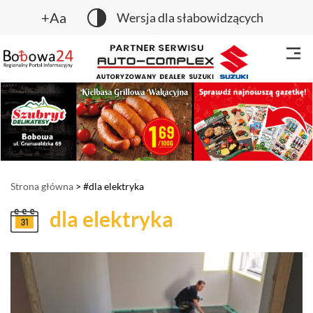
+Aa
Wersja dla słabowidzących
Strona główna
> #dla elektryka
dla elektryka