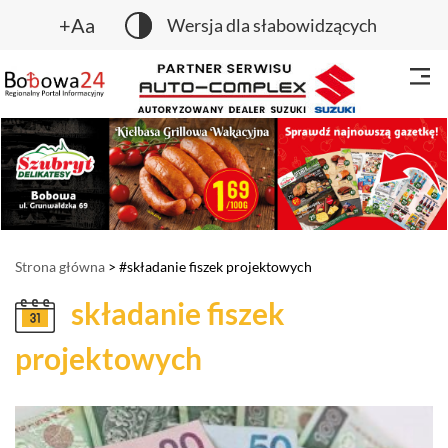
+Aa
Wersja dla słabowidzących
Strona główna
> #składanie fiszek projektowych
składanie fiszek
projektowych