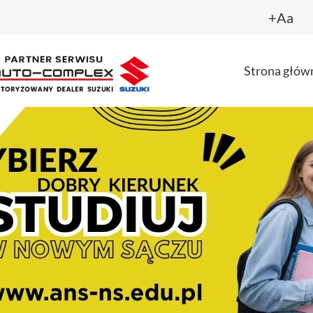
+Aa
Strona głów