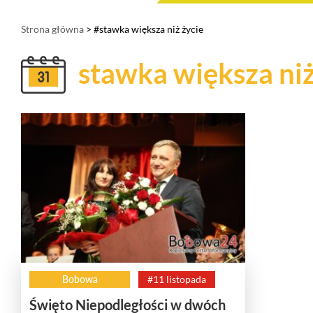
Strona główna
> #stawka większa niż życie
stawka większa niż
Bobowa
#11 listopada
Święto Niepodległości w dwóch