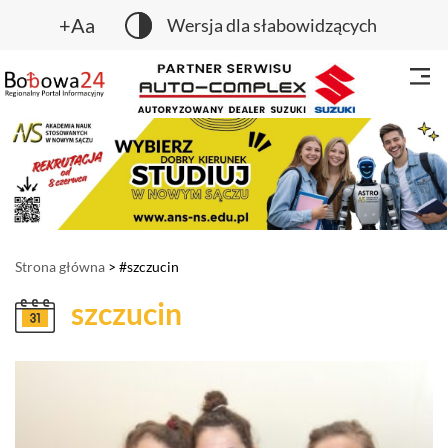
+Aa
Wersja dla słabowidzących
Strona główna
> #szczucin
szczucin