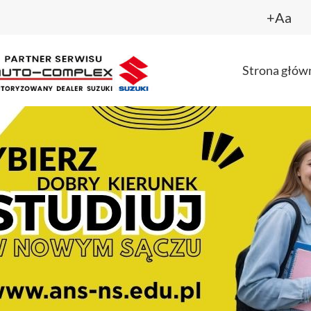
+Aa
Strona głów