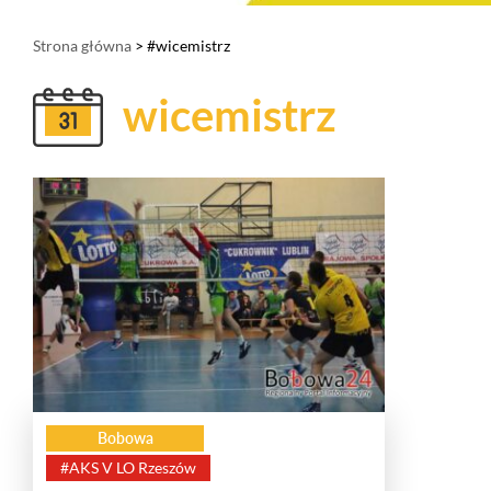
Strona główna
> #wicemistrz
wicemistrz
Bobowa
#AKS V LO Rzeszów