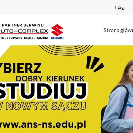
+Aa
Strona głów