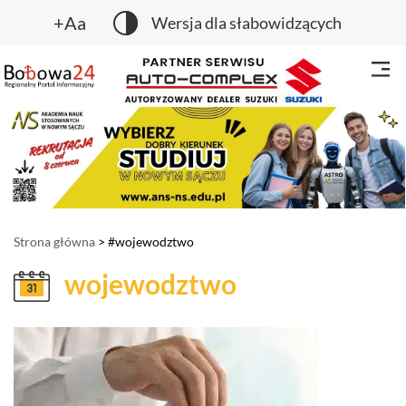
+Aa
Wersja dla słabowidzących
Strona główna
> #wojewodztwo
wojewodztwo