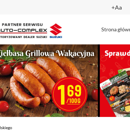
+Aa
Strona głów
skiego