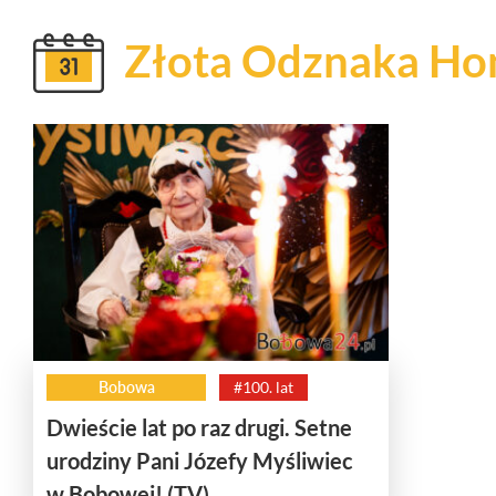
Złota Odznaka H
Bobowa
#100. lat
Dwieście lat po raz drugi. Setne
urodziny Pani Józefy Myśliwiec
w Bobowej! (TV)