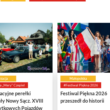
zacja
Małopolska
a „Mery” Czepiel
#Festiwal Piękna 2026
cyjne perełki
Festiwal Piękna 2026
ły Nowy Sącz. XVIII
przeszedł do historii
bytkowych Pojazdów