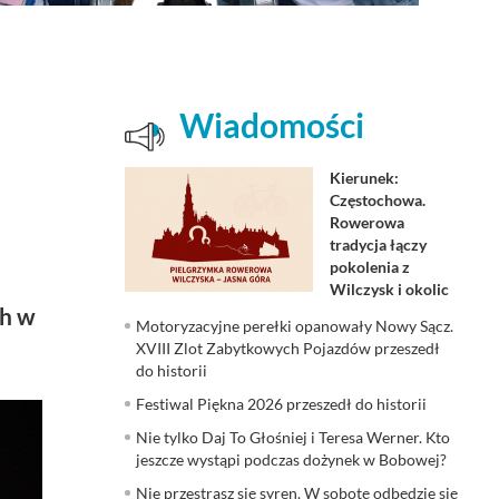
Wiadomości
Kierunek:
Częstochowa.
Rowerowa
tradycja łączy
pokolenia z
Wilczysk i okolic
ch w
Motoryzacyjne perełki opanowały Nowy Sącz.
XVIII Zlot Zabytkowych Pojazdów przeszedł
do historii
Festiwal Piękna 2026 przeszedł do historii
Nie tylko Daj To Głośniej i Teresa Werner. Kto
jeszcze wystąpi podczas dożynek w Bobowej?
Nie przestrasz się syren. W sobotę odbędzie się