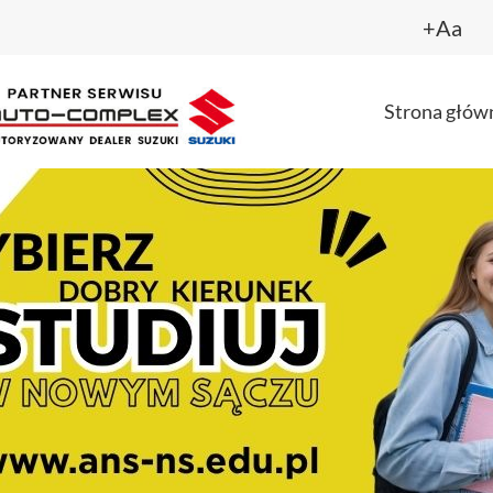
+Aa
Strona głów