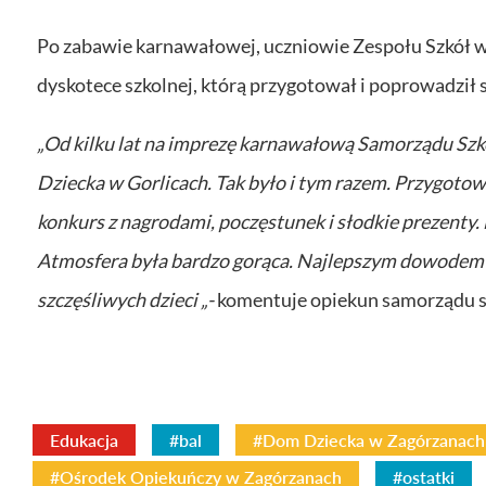
Po zabawie karnawałowej, uczniowie Zespołu Szkół w
dyskotece szkolnej, którą przygotował i poprowadził
„Od kilku lat na imprezę karnawałową Samorządu S
Dziecka w Gorlicach. Tak było i tym razem. Przygotowa
konkurs z nagrodami, poczęstunek i słodkie prezenty.
Atmosfera była bardzo gorąca. Najlepszym dowodem n
szczęśliwych dzieci „-
komentuje opiekun samorządu sz
Edukacja
#bal
#Dom Dziecka w Zagórzanach
#Ośrodek Opiekuńczy w Zagórzanach
#ostatki