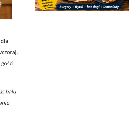
 dla
wczoraj.
 gości.
as balu
anie