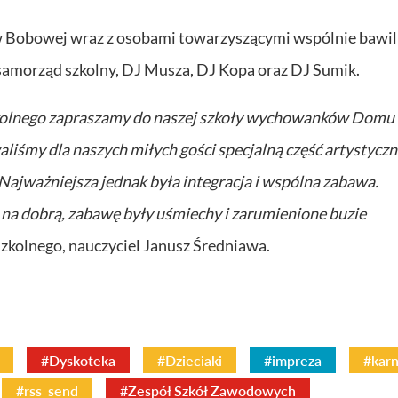
 Bobowej wraz z osobami towarzyszącymi wspólnie bawili
 samorząd szkolny, DJ Musza, DJ Kopa oraz DJ Sumik.
zkolnego zapraszamy do naszej szkoły wychowanków Domu
liśmy dla naszych miłych gości specjalną część artystyczn
 Najważniejsza jednak była integracja i wspólna zabawa.
a dobrą, zabawę były uśmiechy i zarumienione buzie
kolnego, nauczyciel Janusz Średniawa.
#Dyskoteka
#Dzieciaki
#impreza
#kar
#rss_send
#Zespół Szkół Zawodowych