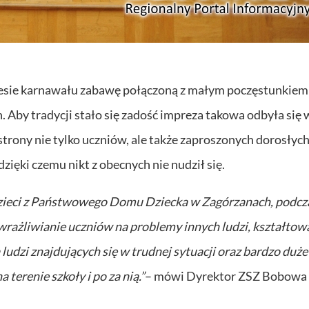
kresie karnawału zabawę połączoną z małym poczęstunkiem
 Aby tradycji stało się zadość impreza takowa odbyła się 
rony nie tylko uczniów, ale także zaproszonych dorosłych
zięki czemu nikt z obecnych nie nudził się.
e dzieci z Państwowego Domu Dziecka w Zagórzanach, podcz
wrażliwianie uczniów na problemy innych ludzi, kształtow
udzi znajdujących się w trudnej sytuacji oraz bardzo duże
erenie szkoły i po za nią.”
– mówi Dyrektor ZSZ Bobowa