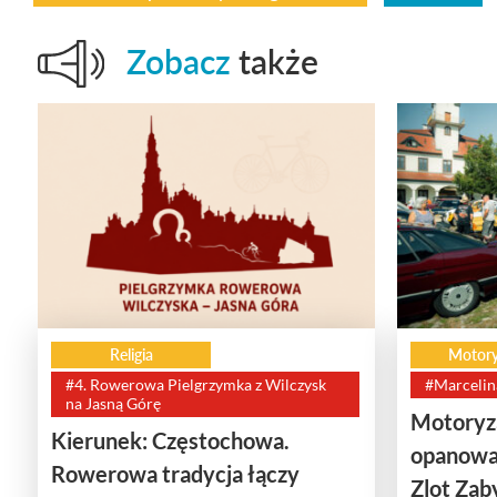
Zobacz
także
Religia
Motory
#4. Rowerowa Pielgrzymka z Wilczysk
#Marcelin
na Jasną Górę
Motoryza
Kierunek: Częstochowa.
opanowa
Rowerowa tradycja łączy
Zlot Za