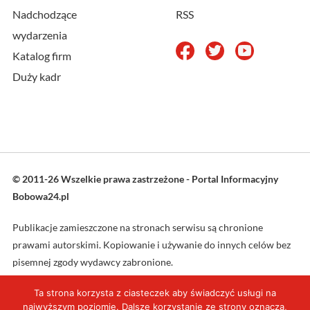
Nadchodzące
RSS
wydarzenia
Katalog firm
Duży kadr
© 2011-26 Wszelkie prawa zastrzeżone - Portal Informacyjny
Bobowa24.pl
Publikacje zamieszczone na stronach serwisu są chronione
prawami autorskimi. Kopiowanie i używanie do innych celów bez
pisemnej zgody wydawcy zabronione.
Ta strona korzysta z ciasteczek aby świadczyć usługi na
Projekt oraz wykonanie: L4web.pl
najwyższym poziomie. Dalsze korzystanie ze strony oznacza,