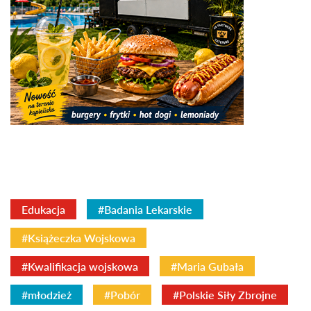
Edukacja
#Badania Lekarskie
#Książeczka Wojskowa
#Kwalifikacja wojskowa
#Maria Gubała
#młodzież
#Pobór
#Polskie Siły Zbrojne