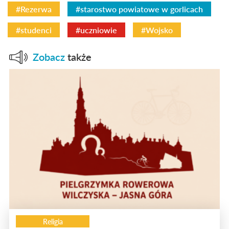
#Rezerwa
#starostwo powiatowe w gorlicach
#studenci
#uczniowie
#Wojsko
Zobacz
także
Religia