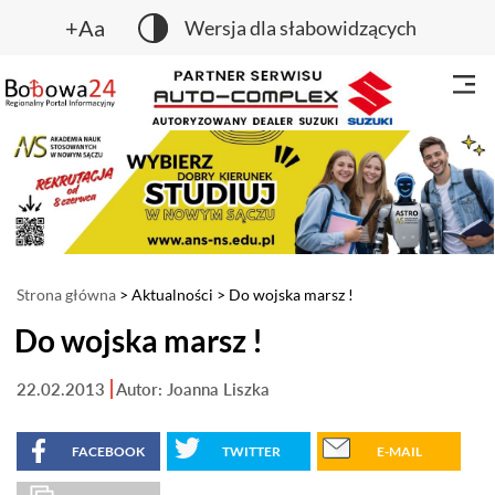
+Aa
Wersja dla słabowidzących
Strona główna
>
Aktualności
> Do wojska marsz !
Do wojska marsz !
22.02.2013
Autor: Joanna Liszka
FACEBOOK
TWITTER
E-MAIL