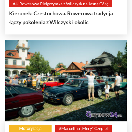
#4. Rowerowa Pielgrzymka z Wilczysk na Jasną Górę
Kierunek: Częstochowa. Rowerowa tradycja
łączy pokolenia z Wilczysk i okolic
Motoryzacja
#Marcelina „Mery” Czepiel