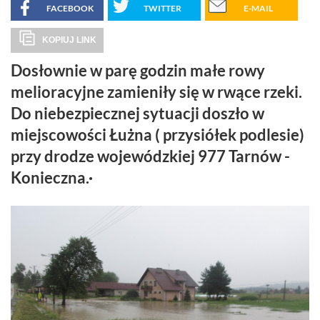
FACEBOOK
TWITTER
E-MAIL
KOPIUJ LINK
Dosłownie w parę godzin małe rowy
melioracyjne zamieniły się w rwące rzeki.
Do niebezpiecznej sytuacji doszło w
miejscowości Łużna ( przysiółek podlesie)
przy drodze wojewódzkiej 977 Tarnów -
Konieczna.·