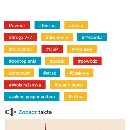
Powódź
#Biesna
#burza
#droga 977
#druhowie
#Mszanka
#nawałnica
#OSP
#Podlesie
#podtopienia
#potok
#powódż
#przepust
#straż
#Szalowa
#Wola łużanska
#zalane domy
#zalane gospodarstwo
#łużna
Zobacz
także