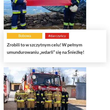
Bobowa
#darczyńcy
Zrobili to w szczytnym celu! W pełnym
umundurowaniu „wdarli” się na Śnieżkę!