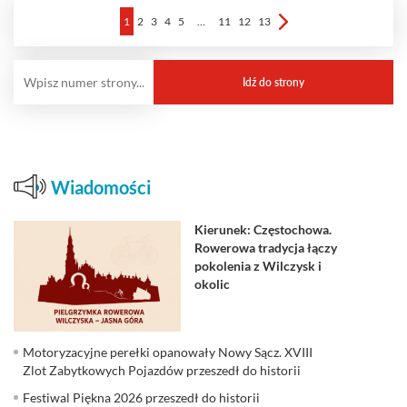
1
2
3
4
5
…
11
12
13
Wiadomości
Kierunek: Częstochowa.
Rowerowa tradycja łączy
pokolenia z Wilczysk i
okolic
Motoryzacyjne perełki opanowały Nowy Sącz. XVIII
Zlot Zabytkowych Pojazdów przeszedł do historii
Festiwal Piękna 2026 przeszedł do historii