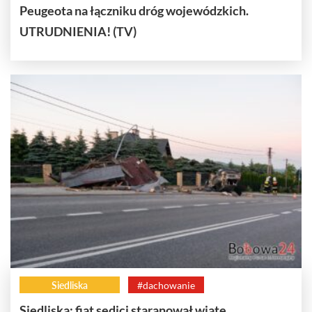
Peugeota na łączniku dróg wojewódzkich.
UTRUDNIENIA! (TV)
Siedliska
#dachowanie
Siedliska: fiat sedici staranował wiatę