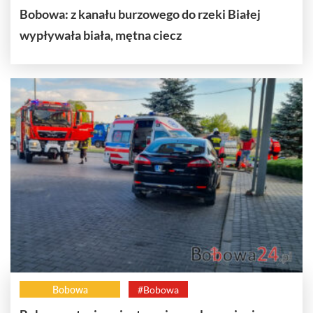
Bobowa: z kanału burzowego do rzeki Białej
wypływała biała, mętna ciecz
Bobowa
#Bobowa