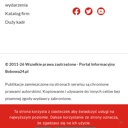
wydarzenia
Katalog firm
Duży kadr
© 2011-26 Wszelkie prawa zastrzeżone - Portal Informacyjny
Bobowa24.pl
Publikacje zamieszczone na stronach serwisu są chronione
prawami autorskimi. Kopiowanie i używanie do innych celów bez
pisemnej zgody wydawcy zabronione.
Ta strona korzysta z ciasteczek aby świadczyć usługi na
Projekt oraz wykonanie: L4web.pl
najwyższym poziomie. Dalsze korzystanie ze strony oznacza,
że zgadzasz się na ich użycie.