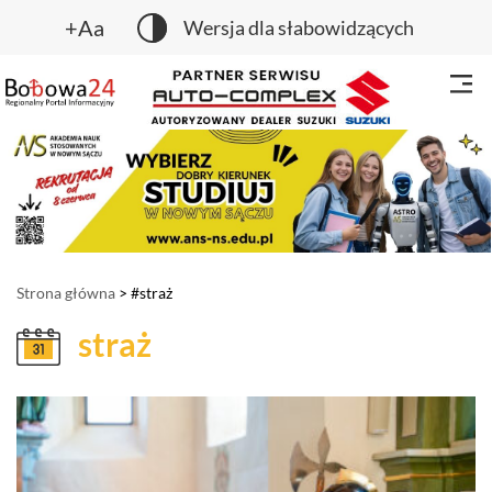
+Aa
Wersja dla słabowidzących
Strona główna
> #straż
straż