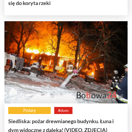
się do koryta rzeki
Pożary
#dom
Siedliska: pożar drewnianego budynku. Łuna i
dym widoczne z daleka! (VIDEO, ZDJĘCIA)