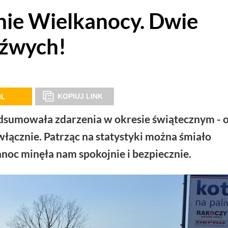
ie Wielkanocy. Dwie
eźwych!
IL
KOPIUJ LINK
dsumowała zdarzenia w okresie świątecznym - 
łącznie. Patrząc na statystyki można śmiało
anoc minęła nam spokojnie i bezpiecznie.