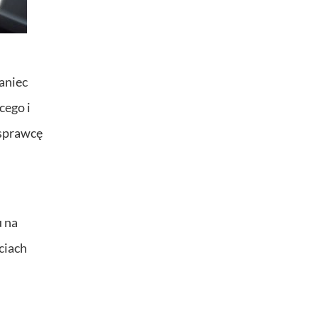
aniec
cego i
 sprawcę
u na
ciach