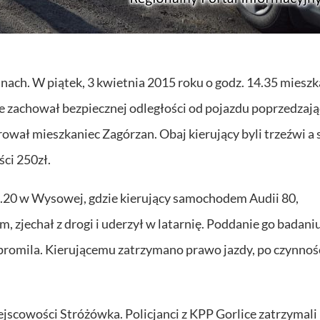
nach. W piątek, 3 kwietnia 2015 roku o godz. 14.35 mieszk
zachował bezpiecznej odległości od pojazdu poprzedzają
ował mieszkaniec Zagórzan. Obaj kierujący byli trzeźwi a
ci 250zł.
 0.20 w Wysowej, gdzie kierujący samochodem Audii 80,
 zjechał z drogi i uderzył w latarnię. Poddanie go badani
promila. Kierującemu zatrzymano prawo jazdy, po czynnoś
ejscowości Stróżówka. Policjanci z KPP Gorlice zatrzymali