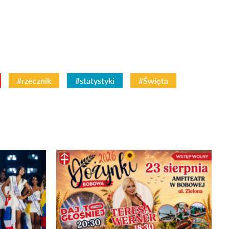
#rzecznik
#statystyki
#Święta