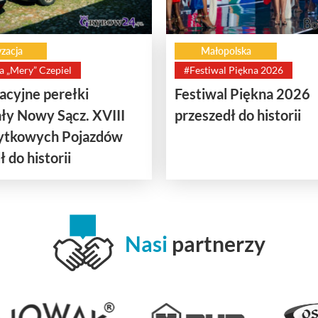
zacja
Małopolska
a „Mery” Czepiel
#Festiwal Piękna 2026
cyjne perełki
Festiwal Piękna 2026
ły Nowy Sącz. XVIII
przeszedł do historii
bytkowych Pojazdów
 do historii
Nasi
partnerzy