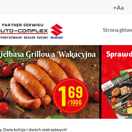
+Aa
Strona głów
 Dwie kolizje i dwóch nietrzeźwych!