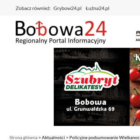
Zobacz również:
Grybow24.pl
Łużna24.pl
Strona główna
>
Aktualności
> Policyjne podsumowanie Wielkanocy.