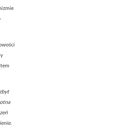
nizmie
o
cowości
ny
atem
zbyt
otna
szeń
ienie.