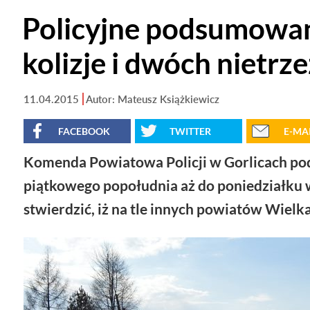
Policyjne podsumowan
kolizje i dwóch nietrz
11.04.2015
Autor: Mateusz Książkiewicz
FACEBOOK
TWITTER
E-MA
Komenda Powiatowa Policji w Gorlicach po
piątkowego popołudnia aż do poniedziałku w
stwierdzić, iż na tle innych powiatów Wielk