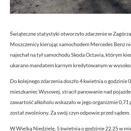
Świąteczne statystyki otworzyło zdarzenie w Zagórza
Moszczenicy kierując samochodem Mercedes Benz nie 
najechał na tył samochodu Skoda Octavia, którym kier
ukarano mandatem karnym kredytowanym w wysokoś
Do kolejnego zdarzenia doszło 4 kwietnia o godzinie
mieszkaniec Wysowej, stracił panowanie nad pojazdem,
zawartość alkoholu wskazało w jego organizmie 0,71 
został zwolniony. Za swój czyn odpowie przed sądem.
W Wielką Niedzielę, 5 kwietnia o godzinie 22.25 w mi