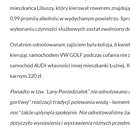
mieszkańca Libuszy, który kierował rowerem znajdują
0,99 promila alkoholu w wydychanym powietrzu. Spr
wykonaniu czynności służbowych został zwolniony d
Ostatnim odnotowanym zajściem była kolizja, 6 kwietn
kierując samochodem VW GOLF podczas cofania nie za
samochód AUDI własności innej mieszkanki Łużnej. K
karnym 220 zł.
Ponadto w tzw. ‘Lany Poniedziałek” nie odnotowano a
gorliwej” realizacji tradycji polewania wodą
– komentu
noc” także upłynęła spokojnie. Nie odnotowaliśmy ż
dotyczyło wyniesienia i wystawienia różnych przedmio