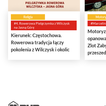
Religia
Motory
#4. Rowerowa Pielgrzymka z Wilczysk
#Marcelin
na Jasną Górę
Motoryza
Kierunek: Częstochowa.
opanowa
Rowerowa tradycja łączy
Zlot Za
pokolenia z Wilczysk i okolic
przeszedł