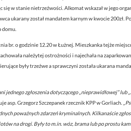
c się w stanie nietrzeźwości. Alkomat wskazał w jego orga
awca ukarany został mandatem karnym w kwocie 200zł. P
o domu.
ia br. o godzinie 12.20 w Łużnej. Mieszkanka tejże miejs
chowała należytej ostrożności i najechała na zaparkowa
ierujące były trzeźwe a sprawczyni została ukarana mand
ni jednego zgłoszenia dotyczącego „nieprawidłowej” lub „
je asp. Grzegorz Szczepanek rzecznik KPP w Gorliach.
„Ps
adnych poważnych zdarzeń kryminalnych. Kilkanaście zgło
tów na drogi. Były to m.in. wóz, brama lub po prostu kam