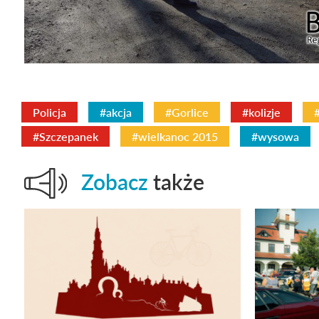
Policja
#akcja
#Gorlice
#kolizje
#Szczepanek
#wielkanoc 2015
#wysowa
Zobacz
także