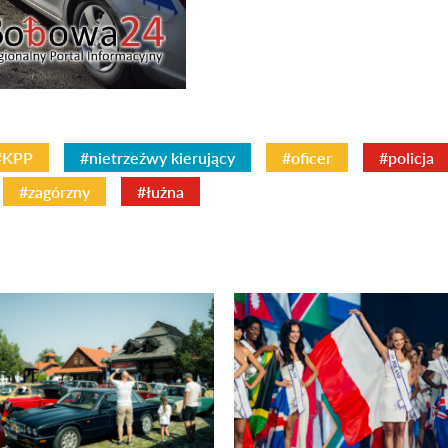
#KPP
#nietrzeźwy kierujący
#oficer
#policja
#zagórzny
#łużna