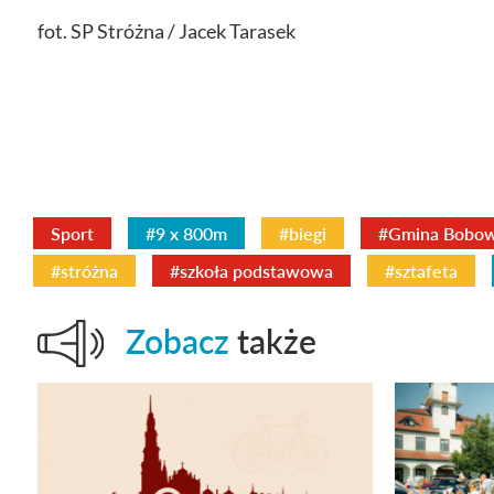
fot. SP Stróżna / Jacek Tarasek
Sport
#9 x 800m
#biegi
#Gmina Bobo
#stróżna
#szkoła podstawowa
#sztafeta
Zobacz
także