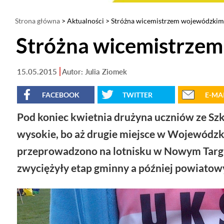
Strona główna
>
Aktualności
> Stróżna wicemistrzem wojewódzkim 
Stróżna wicemistrzem
15.05.2015
Autor: Julia Ziomek
FACEBOOK
TWITTER
E-MA
Pod koniec kwietnia drużyna uczniów ze Sz
wysokie, bo aż drugie miejsce w Wojewódz
przeprowadzono na lotnisku w Nowym Targu
zwyciężyły etap gminny a później powiatow