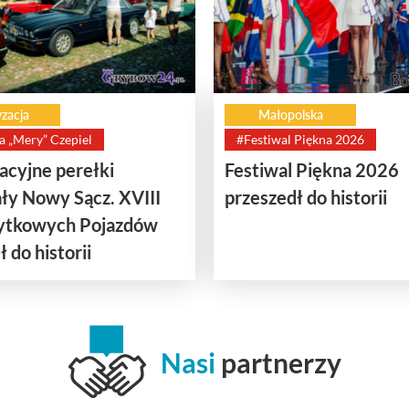
zacja
Małopolska
a „Mery” Czepiel
#Festiwal Piękna 2026
cyjne perełki
Festiwal Piękna 2026
ły Nowy Sącz. XVIII
przeszedł do historii
bytkowych Pojazdów
 do historii
Nasi
partnerzy