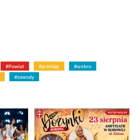
#Powiat
#przełaje
#srebro
#zawody