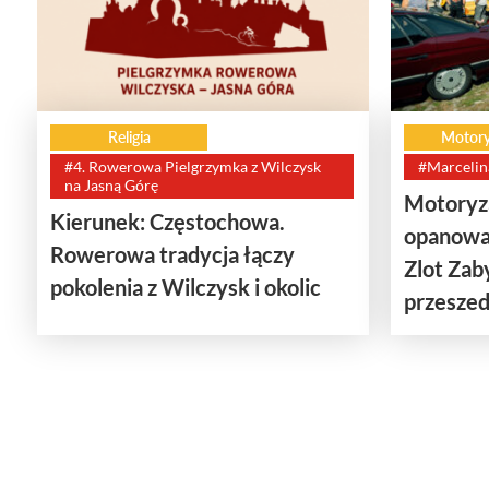
Religia
Motory
#4. Rowerowa Pielgrzymka z Wilczysk
#Marcelin
na Jasną Górę
Motoryza
Kierunek: Częstochowa.
opanowa
Rowerowa tradycja łączy
Zlot Za
pokolenia z Wilczysk i okolic
przeszedł