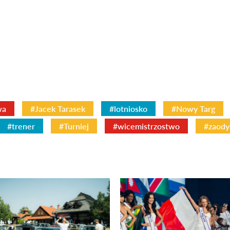
wa
#Jacek Tarasek
#lotniosko
#Nowy Targ
#trener
#Turniej
#wicemistrzostwo
#zaody