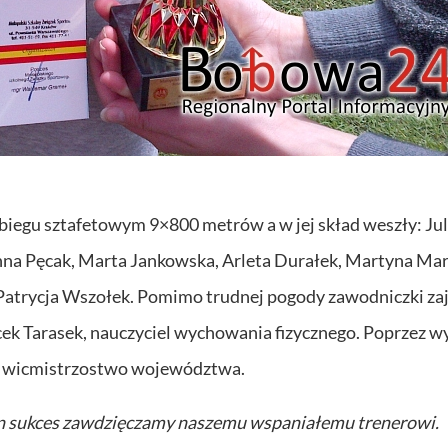
biegu sztafetowym 9×800 metrów a w jej skład weszły: Jul
a Pęcak, Marta Jankowska, Arleta Durałek, Martyna Mar
 Patrycja Wszołek. Pomimo trudnej pogody zawodniczki za
cek Tarasek, nauczyciel wychowania fizycznego. Poprzez wy
ć wicmistrzostwo województwa.
n sukces zawdzięczamy naszemu wspaniałemu trenerowi.