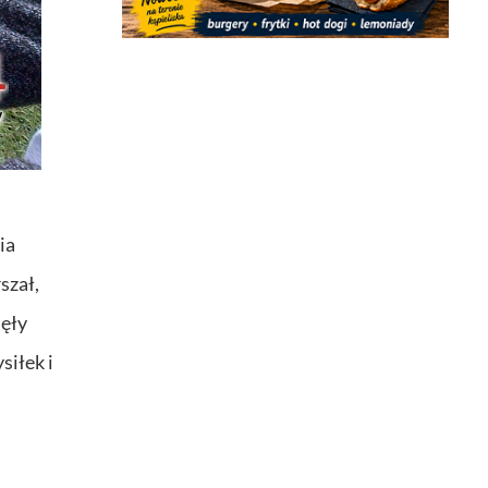
ia
szał,
jęły
siłek i