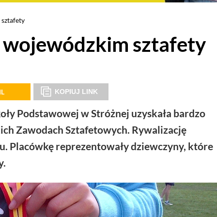
sztafety
 wojewódzkim sztafety
IL
KOPIUJ LINK
koły Podstawowej w Stróżnej uzyskała bardzo
kich Zawodach Sztafetowych. Rywalizację
. Placówkę reprezentowały dziewczyny, które
y.