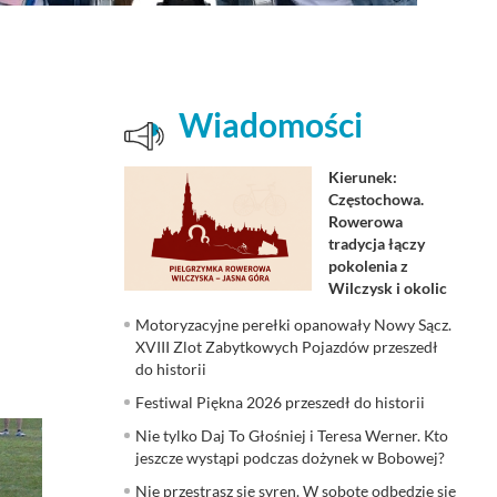
Wiadomości
Kierunek:
Częstochowa.
Rowerowa
tradycja łączy
pokolenia z
Wilczysk i okolic
Motoryzacyjne perełki opanowały Nowy Sącz.
XVIII Zlot Zabytkowych Pojazdów przeszedł
do historii
Festiwal Piękna 2026 przeszedł do historii
Nie tylko Daj To Głośniej i Teresa Werner. Kto
jeszcze wystąpi podczas dożynek w Bobowej?
Nie przestrasz się syren. W sobotę odbędzie się