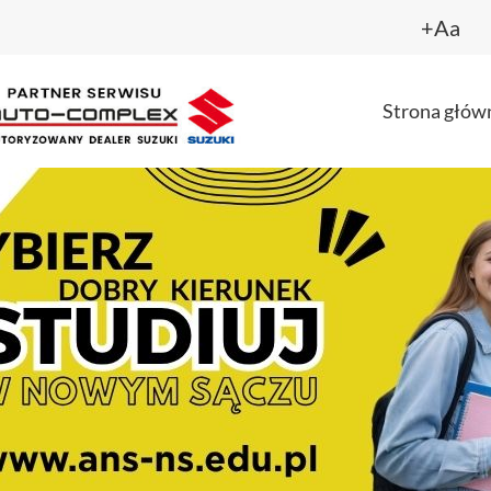
+Aa
Strona głów