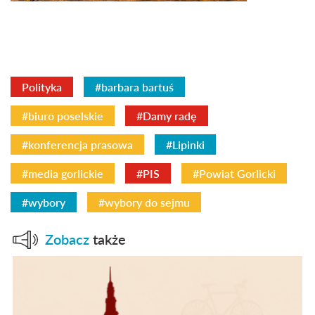
Polityka
#barbara bartuś
#biuro poselskie
#Damy radę
#konferencja prasowa
#Lipinki
#media gorlickie
#PIS
#Powiat Gorlicki
#wybory
#wybory do sejmu
Zobacz
także