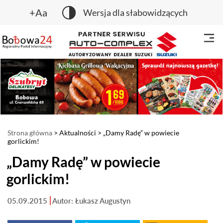
+Aa
Wersja dla słabowidzących
Strona główna
>
Aktualności
> „Damy Radę” w powiecie
gorlickim!
„Damy Radę” w powiecie
gorlickim!
05.09.2015
Autor: Łukasz Augustyn