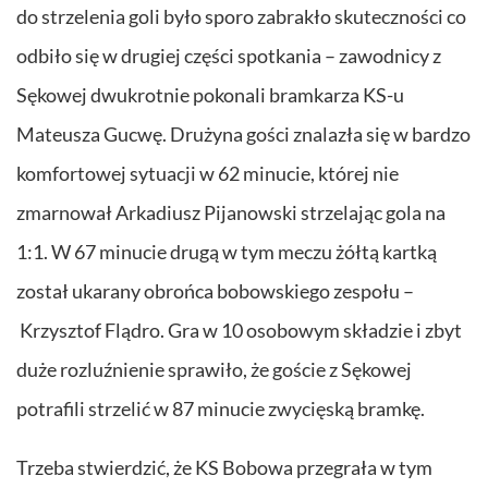
do strzelenia goli było sporo zabrakło skuteczności co
odbiło się w drugiej części spotkania – zawodnicy z
Sękowej dwukrotnie pokonali bramkarza KS-u
Mateusza Gucwę. Drużyna gości znalazła się w bardzo
komfortowej sytuacji w 62 minucie, której nie
zmarnował Arkadiusz Pijanowski strzelając gola na
1:1. W 67 minucie drugą w tym meczu żółtą kartką
został ukarany obrońca bobowskiego zespołu –
Krzysztof Flądro. Gra w 10 osobowym składzie i zbyt
duże rozluźnienie sprawiło, że goście z Sękowej
potrafili strzelić w 87 minucie zwycięską bramkę.
Trzeba stwierdzić, że KS Bobowa przegrała w tym