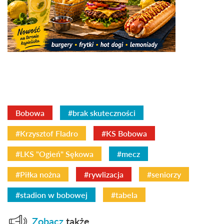
Bobowa
#brak skuteczności
#Krzysztof Fladro
#KS Bobowa
#LKS "Ogień" Sękowa
#mecz
#Piłka nożna
#rywlizacja
#seniorzy
#stadion w bobowej
#tabela
Zobacz
także