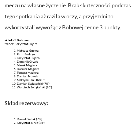
meczu na własne życzenie. Brak skuteczności podczas
tego spotkania aż raziła w oczy, a przyjezdni to
wykorzystali wywożąc z Bobowej cenne 3 punkty.
skład KS Bobowa
trener: Krzysztof Flądro
Mateusz Gucwa
Piotr Budzyn
Krzysztof Flądro
Dominik Gryzło
Marek Magiera
Dariusz Magiera
Tomasz Magiera
Damian Nowak
Maksymilian Obrzut
Damian Świątański (70′)
Wojciech Świątański (85′)
Skład rezerwowy:
Dawid Gerlak (70′)
Krzysztof Juruś (85′)