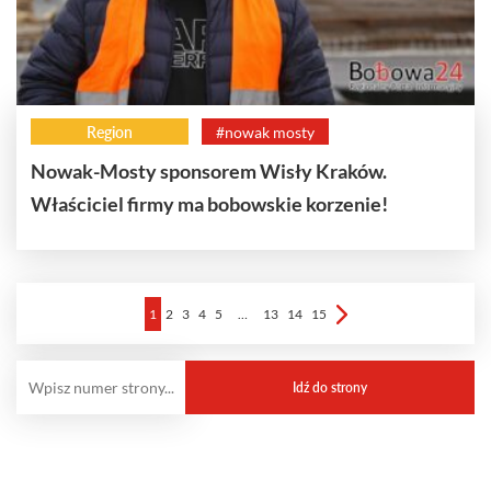
Region
#nowak mosty
Nowak-Mosty sponsorem Wisły Kraków.
Właściciel firmy ma bobowskie korzenie!
1
2
3
4
5
…
13
14
15