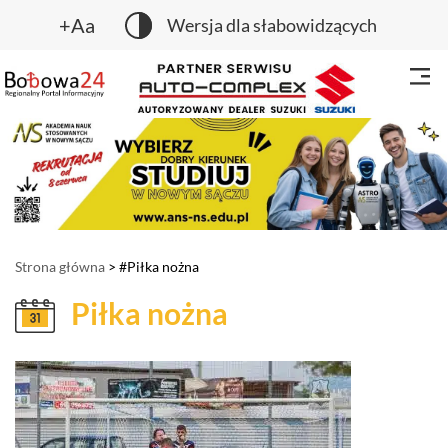
+Aa
Wersja dla słabowidzących
Strona główna
> #Piłka nożna
Piłka nożna