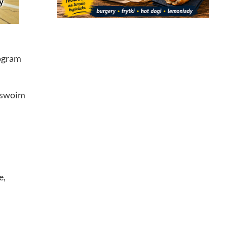
rogram
y swoim
e,