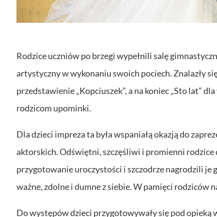
Rodzice uczniów po brzegi wypełnili salę gimnasty
artystyczny w wykonaniu swoich pociech. Znalazły się 
przedstawienie „Kopciuszek”, a na koniec „Sto lat” dl
rodzicom upominki.
Dla dzieci impreza ta była wspaniałą okazją do zapre
aktorskich. Odświętni, szczęśliwi i promienni rodzice
przygotowanie uroczystości i szczodrze nagrodzili je
ważne, zdolne i dumne z siebie. W pamięci rodziców 
Do występów dzieci przygotowywały się pod opieką w