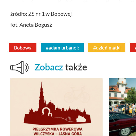
źródło: ZS nr 1 w Bobowej
fot. Aneta Bogusz
Bobowa
#adam urbanek
#dzień matki
Zobacz
także