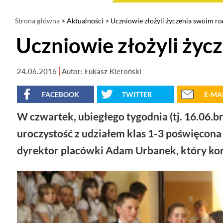
Strona główna
>
Aktualności
> Uczniowie złożyli życzenia swoim r
Uczniowie złożyli życ
24.06.2016
Autor: Łukasz Kieroński
FACEBOOK
TWITTER
E-MA
W czwartek, ubiegłego tygodnia (tj. 16.06.b
uroczystość z udziałem klas 1-3 poświęcona
dyrektor placówki Adam Urbanek, który korz