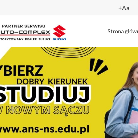
+Aa
Strona głów