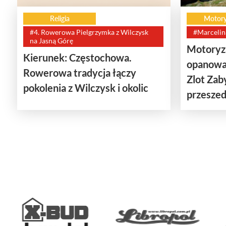
Religia
Motory
#4. Rowerowa Pielgrzymka z Wilczysk
#Marcelin
na Jasną Górę
Motoryza
Kierunek: Częstochowa.
opanowa
Rowerowa tradycja łączy
Zlot Za
pokolenia z Wilczysk i okolic
przeszedł