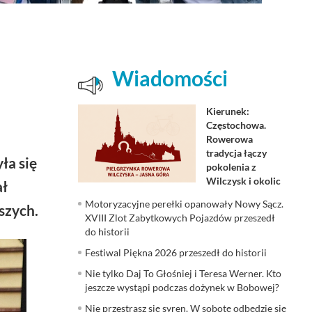
Wiadomości
Kierunek:
Częstochowa.
Rowerowa
tradycja łączy
ła się
pokolenia z
Wilczysk i okolic
ał
Motoryzacyjne perełki opanowały Nowy Sącz.
szych.
XVIII Zlot Zabytkowych Pojazdów przeszedł
do historii
Festiwal Piękna 2026 przeszedł do historii
Nie tylko Daj To Głośniej i Teresa Werner. Kto
jeszcze wystąpi podczas dożynek w Bobowej?
Nie przestrasz się syren. W sobotę odbędzie się