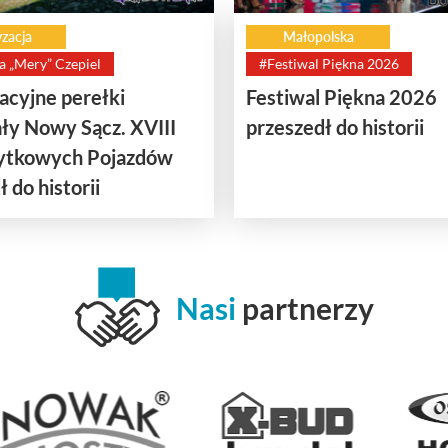
zacja
Małopolska
a „Mery” Czepiel
#Festiwal Piękna 2026
cyjne perełki
Festiwal Piękna 2026
ły Nowy Sącz. XVIII
przeszedł do historii
bytkowych Pojazdów
 do historii
Nasi
partnerzy