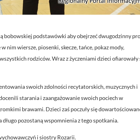
czną bobowskiej podstawówki aby obejrzeć dwugodzinny p
w nim wiersze, piosenki, skecze, tańce, pokaz mody,
a wszystkich rodziców. Wraz z życzeniami dzieci ofiarował
zentowania swoich zdolności recytatorskich, muzycznych i
 docenili starania i zaangażowanie swoich pociech w
 gromkimi brawami. Dzieci zaś poczuły się dowartościowan
na długo pozostaną wspomnienia z tego spotkania.
ychowawczyń i siostry Rozarii.