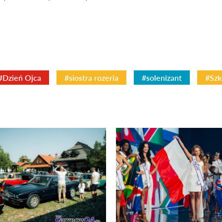
#Dzień Ojca
#siostra rozeria
#solenizant
#Szk