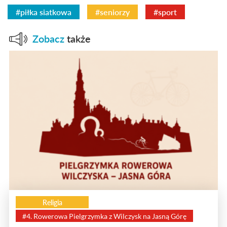
#piłka siatkowa
#seniorzy
#sport
Zobacz
także
Religia
#4. Rowerowa Pielgrzymka z Wilczysk na Jasną Górę