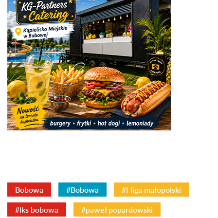
Bobowa
#Bobowa
#I liga małopolski
#lks bobowa
#paweł popardowski