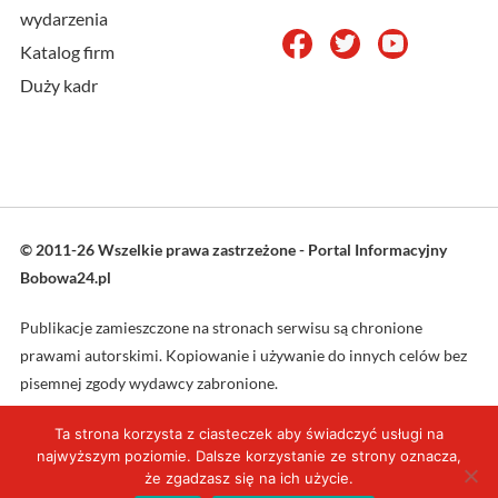
wydarzenia
Katalog firm
Duży kadr
© 2011-26 Wszelkie prawa zastrzeżone - Portal Informacyjny
Bobowa24.pl
Publikacje zamieszczone na stronach serwisu są chronione
prawami autorskimi. Kopiowanie i używanie do innych celów bez
pisemnej zgody wydawcy zabronione.
Ta strona korzysta z ciasteczek aby świadczyć usługi na
Projekt oraz wykonanie: L4web.pl
najwyższym poziomie. Dalsze korzystanie ze strony oznacza,
że zgadzasz się na ich użycie.