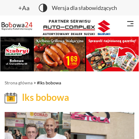
+Aa
Wersja dla słabowidzących
Strona główna
> #lks bobowa
lks bobowa