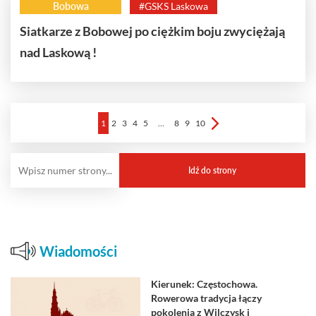
Bobowa
#GSKS Laskowa
Siatkarze z Bobowej po ciężkim boju zwyciężają
nad Laskową !
1
2
3
4
5
…
8
9
10
Wiadomości
Kierunek: Częstochowa.
Rowerowa tradycja łączy
pokolenia z Wilczysk i