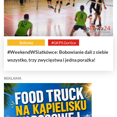
Bobowa
#GKPS Gorlice
#WeekendWSiatkówce: Bobowianie dali z siebie
wszystko, trzy zwycięstwa i jedna porażka!
REKLAMA