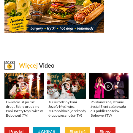
Więcej
Video
Dwieście lat po raz
100 urodziny Pani
Po słonecznej stronie
drugi. Setne urodziny
Józefy Myśliwiec.
życia! Eleni zaśpiewała
Pani Józefy Myśliwiec w
Małopolska bije rekordy
dla publiczności w
Bobowej! (TV)
długowieczności (TV)
Bobowej (TV)
Powiat
#ARiMR
#bartuś
#kgw