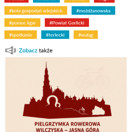
#koła gospodyń wiejskich
#możdżanowska
#pomoc kgw
#Powiat Gorlicki
#spotkanie
#terlecki
#waląg
Zobacz
także