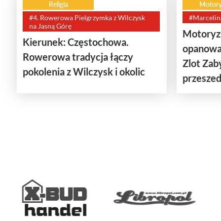
Religia
Motory
#4. Rowerowa Pielgrzymka z Wilczysk
#Marcelin
na Jasną Górę
Motoryza
Kierunek: Częstochowa.
opanowa
Rowerowa tradycja łączy
Zlot Za
pokolenia z Wilczysk i okolic
przeszedł