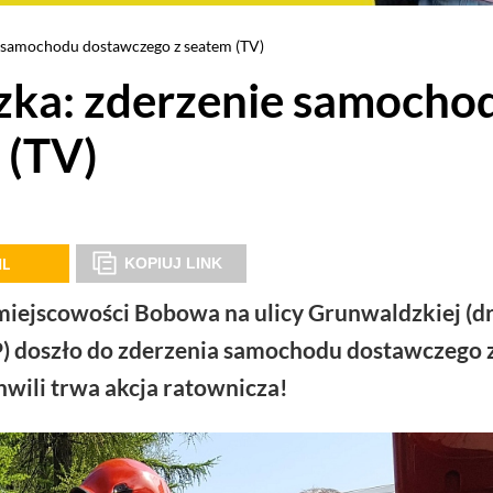
 samochodu dostawczego z seatem (TV)
zka: zderzenie samocho
 (TV)
IL
KOPIUJ LINK
 w miejscowości Bobowa na ulicy Grunwaldzkiej (d
P) doszło do zderzenia samochodu dostawczego 
ili trwa akcja ratownicza!