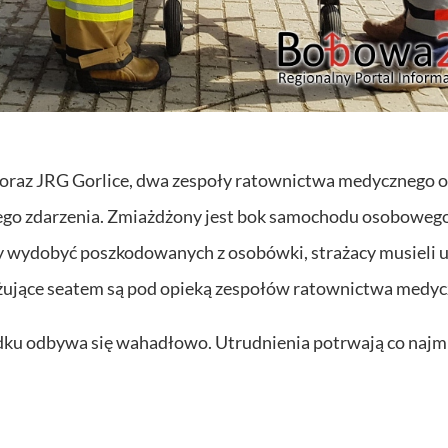
 oraz JRG Gorlice, dwa zespoły ratownictwa medycznego o
 tego zdarzenia. Zmiażdżony jest bok samochodu osoboweg
y wydobyć poszkodowanych z osobówki, strażacy musieli 
żujące seatem są pod opieką zespołów ratownictwa medyc
dku odbywa się wahadłowo. Utrudnienia potrwają co najm