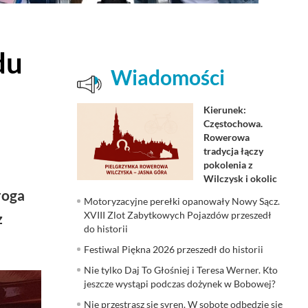
du
Wiadomości
Kierunek:
Częstochowa.
Rowerowa
tradycja łączy
pokolenia z
Wilczysk i okolic
roga
Motoryzacyjne perełki opanowały Nowy Sącz.
XVIII Zlot Zabytkowych Pojazdów przeszedł
z
do historii
Festiwal Piękna 2026 przeszedł do historii
Nie tylko Daj To Głośniej i Teresa Werner. Kto
jeszcze wystąpi podczas dożynek w Bobowej?
Nie przestrasz się syren. W sobotę odbędzie się