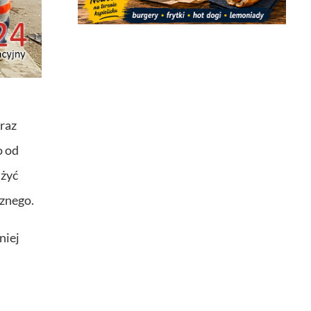
raz
o od
użyć
znego.
niej