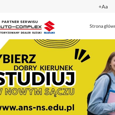
+Aa
Strona głów