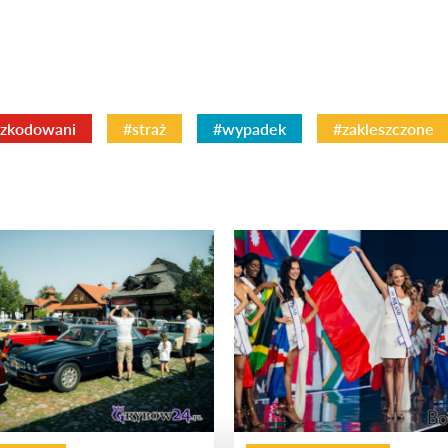
zkodowani
#straż
#wypadek
#zakleszczone