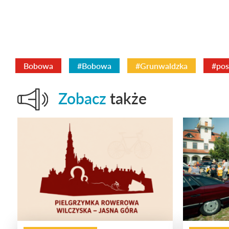
Bobowa
#Bobowa
#Grunwaldzka
#pos
Zobacz
także