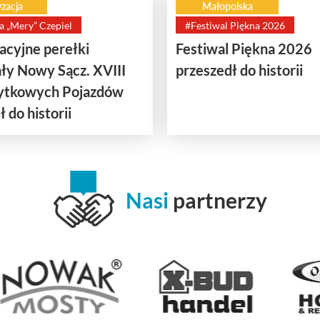
zacja
Małopolska
a „Mery” Czepiel
#Festiwal Piękna 2026
cyjne perełki
Festiwal Piękna 2026
ły Nowy Sącz. XVIII
przeszedł do historii
bytkowych Pojazdów
 do historii
Nasi
partnerzy