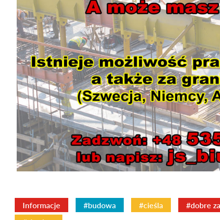
Informacje
#budowa
#cieśla
#dobre za