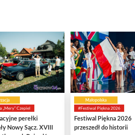
zacja
Małopolska
a „Mery” Czepiel
#Festiwal Piękna 2026
cyjne perełki
Festiwal Piękna 2026
ły Nowy Sącz. XVIII
przeszedł do historii