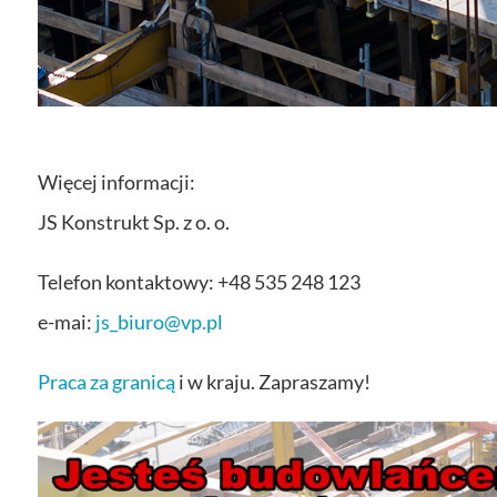
Więcej informacji:
JS Konstrukt Sp. z o. o.
Telefon kontaktowy: +48 535 248 123
e-mai:
js_biuro@vp.pl
Praca za granicą
i w kraju. Zapraszamy!