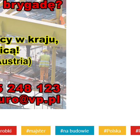
robki
#majster
#na budowie
#Polska
#