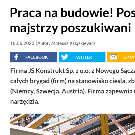
Praca na budowie! Posz
majstrzy poszukiwani
18.06.2020
Autor: Mateusz Książkiewicz
FACEBOOK
TWITTER
E-MA
Firma JS Konstrukt Sp. z o.o. z Nowego Są
całych brygad (firm) na stanowisko cieśla, zb
(Niemcy, Szwecja, Austria). Firma zapewnia 
narzędzia.