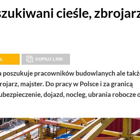
ukiwani cieśle, zbrojar
IL
KOPIUJ LINK
cza poszukuje pracowników budowlanych ale takż
rojarz, majster. Do pracy w Polsce i za granicą
ubezpieczenie, dojazd, nocleg, ubrania robocze 