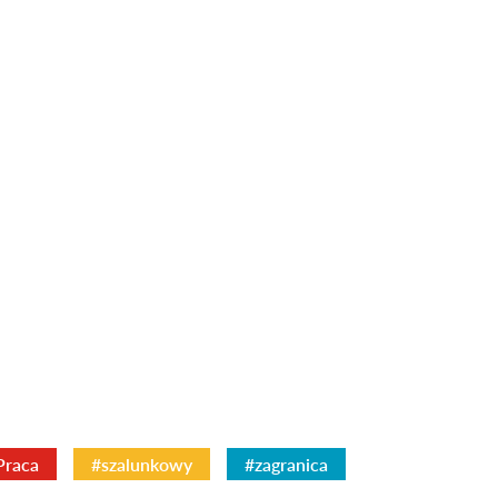
Praca
#szalunkowy
#zagranica