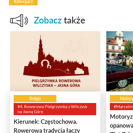
#zbrojarz
Zobacz
także
Religia
Motory
#4. Rowerowa Pielgrzymka z Wilczysk
#Marcelin
na Jasną Górę
Motoryza
Kierunek: Częstochowa.
opanowa
Rowerowa tradycja łączy