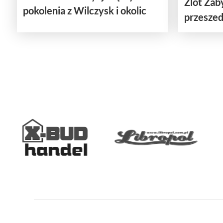
Zlot Za
pokolenia z Wilczysk i okolic
przeszedł