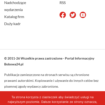
Nadchodzące
RSS
wydarzenia
Katalog firm
Duży kadr
© 2011-26 Wszelkie prawa zastrzeżone - Portal Informacyjny
Bobowa24.pl
Publikacje zamieszczone na stronach serwisu są chronione
prawami autorskimi. Kopiowanie i używanie do innych celów bez
pisemnej zgody wydawcy zabronione.
Ta strona korzysta z ciasteczek aby świadczyć usługi na
Projekt oraz wykonanie: L4web.pl
najwyższym poziomie. Dalsze korzystanie ze strony oznacza,