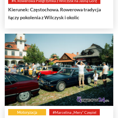
#4. Rowerowa Pielgrzymka z Wilczysk na Jasną Górę
Kierunek: Częstochowa. Rowerowa tradycja
łączy pokolenia z Wilczysk i okolic
Motoryzacja
#Marcelina „Mery” Czepiel