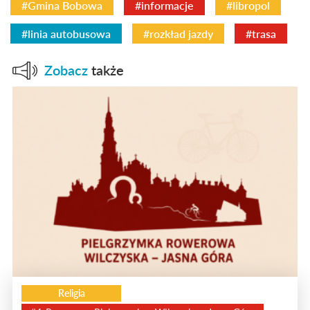
#Gmina Bobowa
#informacje
#libropol
#linia autobusowa
#rozkład jazdy
#trasa
Zobacz
także
Religia